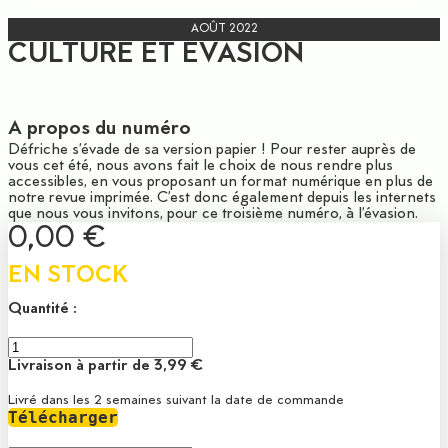
AOÛT 2022
CULTURE ET ÉVASION
A propos du numéro
Défriche s’évade de sa version papier ! Pour rester auprès de
vous cet été, nous avons fait le choix de nous rendre plus
accessibles, en vous proposant un format numérique en plus de
notre revue imprimée. C’est donc également depuis les internets
que nous vous invitons, pour ce troisième numéro, à l’évasion.
0,00
€
EN STOCK
Quantité :
CULTURE
ET
Livraison à partir de 3,99 €
ÉVASION
quantity
Livré dans les 2 semaines suivant la date de commande
Télécharger